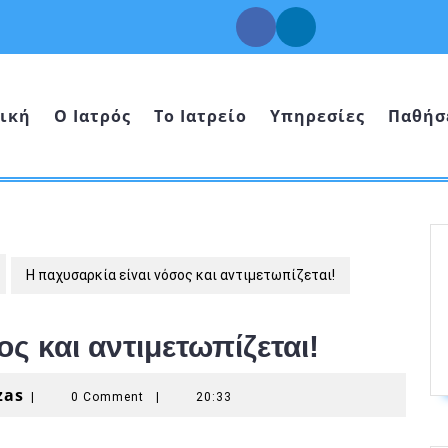
Facebook
Linkedin
ική
Ο Ιατρός
Το Ιατρείο
Υπηρεσίες
Παθήσ
Η παχυσαρκία είναι νόσος και αντιμετωπίζεται!
ς και αντιμετωπίζεται!
Giannis
zas
|
0 Comment
|
20:33
Tzartzas