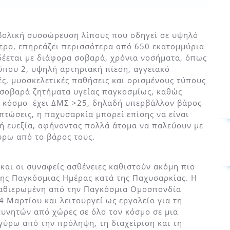
ρβολική συσσώρευση λίπους που οδηγεί σε υψηλό
τερο, επηρεάζει περισσότερα από 650 εκατομμύρια
έεται με διάφορα σοβαρά, χρόνια νοσήματα, όπως
ύπου 2, υψηλή αρτηριακή πίεση, αγγειακό
ές, μυοσκελετικές παθήσεις και ορισμένους τύπους
ο σοβαρά ζητήματα υγείας παγκοσμίως, καθώς
τον κόσμο έχει ΔΜΣ >25, δηλαδή υπερβάλλον βάρος
πτώσεις, η παχυσαρκία μπορεί επίσης να είναι
κή ευεξία, αφήνοντας πολλά άτομα να παλεύουν με
ύρω από το βάρος τους.
 και οι συναφείς ασθένειες καθιστούν ακόμη πιο
της Παγκόσμιας Ημέρας κατά της Παχυσαρκίας. Η
καθιερωμένη από την Παγκόσμια Ομοσπονδία
4 Μαρτίου και λειτουργεί ως εργαλείο για τη
ευνητών από χώρες σε όλο τον κόσμο σε μια
ύρω από την πρόληψη, τη διαχείριση και τη