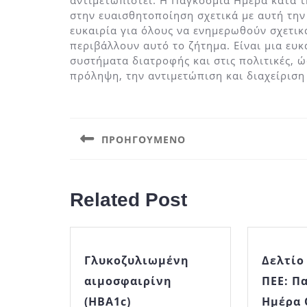
αντιμετωπιστεί. Η Παγκόσμια Ημέρα κατά 
στην ευαισθητοποίηση σχετικά με αυτή την
ευκαιρία για όλους να ενημερωθούν σχετικά
περιβάλλουν αυτό το ζήτημα. Είναι μια ευ
συστήματα διατροφής και στις πολιτικές, 
πρόληψη, την αντιμετώπιση και διαχείριση
Πλοήγηση
άρθρων
ΠΡΟΗΓΟΎΜΕΝΟ
Previous
post:
Related Post
Γλυκοζυλιωμένη
Δελτίο
αιμοσφαιρίνη
ΠΕΕ: Π
Γλυκοζυλιωμένη
(HBA1c)
Ημέρα 