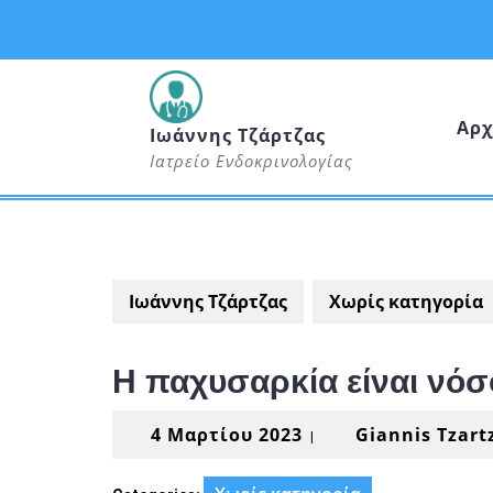
Skip
to
content
Αρχ
Ιωάννης Τζάρτζας
Ιατρείο Ενδοκρινολογίας
Ιωάννης Τζάρτζας
Χωρίς κατηγορία
Η παχυσαρκία είναι νόσο
4
4 Μαρτίου 2023
Giannis Tzart
|
Μαρτίου
2023