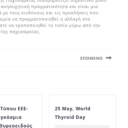
της Παχυσαρκίας διαδραματίζει σημαντικό ρόλο
 ανησυχητική πραγματικότητα και είναι μια
 με τους κινδύνους και τις προκλήσεις που
καιρία να πραγματοποιηθεί η αλλαγή στα
ώστε να τροποποιηθεί το τοπίο γύρω από την
 της παχυσαρκίας.
ΕΠΌΜΕΝΟ
Next
post:
 Τύπου ΕΕΕ-
25 May, World
25
αγκόσμια
Thyroid Day
May,
World
Θυρεοειδούς