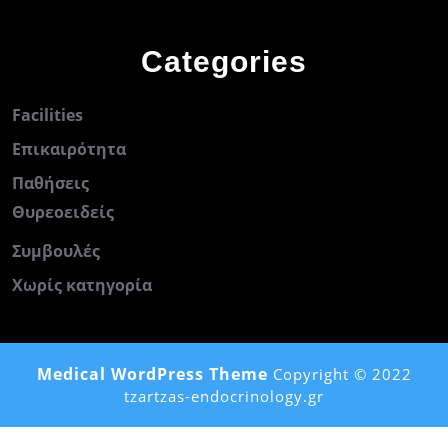
Categories
Facilities
Επικαιρότητα
Παθήσεις
Θυρεοειδείς
Συμβουλές
Χωρίς κατηγορία
Medical WordPress Theme
Copyright © 2022
tzartzas-endocrinology.gr
Scroll
Up