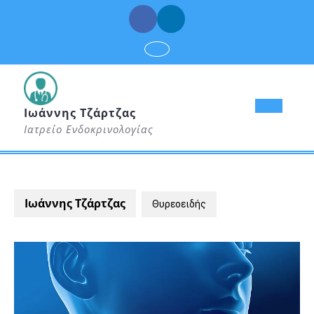
Skip
to
Facebook
Linkedin
content
Op
Ιωάννης Τζάρτζας
Ιατρείο Ενδοκρινολογίας
But
Ιωάννης Τζάρτζας
Θυρεοειδής