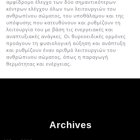
αμφίδρομο έλεγχο των δύο σημαντικότερων
κέντρων ελέγχου όλων των λειτουργιών του
ανθρωπίνου σώματος, του υποθάλαμου και της
υπόφυσης που κατευθύνουν και ρυθμίζουν τη
λειτουργία του με βάση τις ενεργειακές και
αναπτυξιακές ανάγκες. Οι θυρεοειδικές ορμόνες
προάγουν τη φυσιολογική αύξηση και ανάπτυξη
και ρυθμίζουν έναν αριθμό λειτουργιών του
ανθρώπινου σώματος, όπως η παραγωγή
θερμότητας και ενέργειας.
Archives